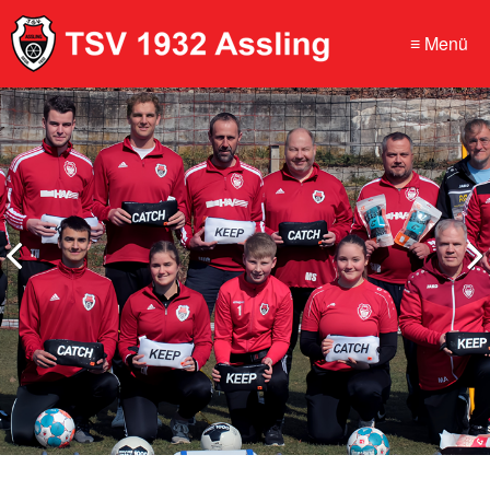
≡ Menü