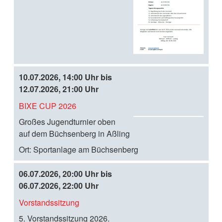
r-
D
o
w
nl
oa
10.07.2026, 14:00 Uhr bis
d
12.07.2026, 21:00 Uhr
BIXE CUP 2026
i
C
Großes Jugendturnier oben
al
auf dem Büchsenberg in Aßling
en
Ort:
Sportanlage am Büchsenberg
da
r-
06.07.2026, 20:00 Uhr bis
D
06.07.2026, 22:00 Uhr
o
w
Vorstandssitzung
i
nl
C
5. Vorstandssitzung 2026.