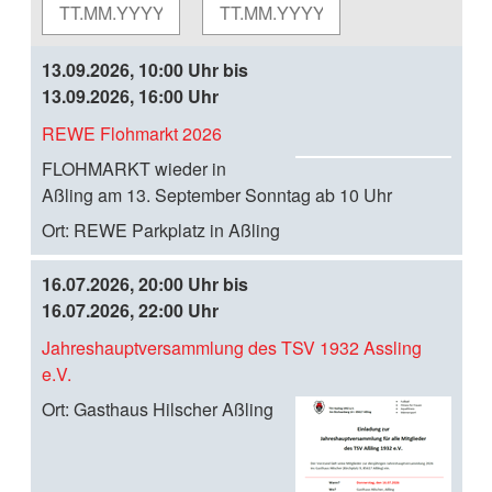
13.09.2026, 10:00 Uhr bis
13.09.2026, 16:00 Uhr
REWE Flohmarkt 2026
i
C
FLOHMARKT wieder in
al
Aßling am 13. September Sonntag ab 10 Uhr
en
Ort:
REWE Parkplatz in Aßling
da
r-
16.07.2026, 20:00 Uhr bis
D
16.07.2026, 22:00 Uhr
o
w
Jahreshauptversammlung des TSV 1932 Assling
nl
e.V.
i
oa
C
Ort:
Gasthaus Hilscher Aßling
d
al
en
da