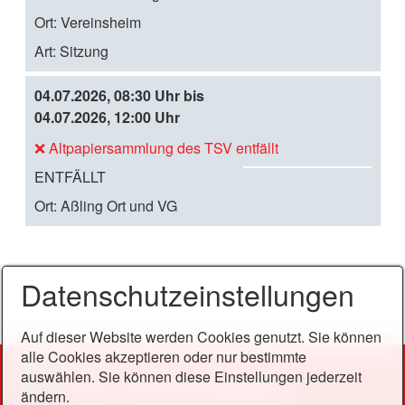
oa
al
Ort:
Vereinsheim
d
en
Art:
Sitzung
da
r-
D
04.07.2026, 08:30 Uhr bis
o
04.07.2026, 12:00 Uhr
w
❌ Altpapiersammlung des TSV entfällt
i
nl
C
ENTFÄLLT
oa
al
d
Ort:
Aßling Ort und VG
en
da
r-
D
Datenschutzeinstellungen
o
w
Auf dieser Website werden Cookies genutzt. Sie können
nl
alle Cookies akzeptieren oder nur bestimmte
oa
auswählen. Sie können diese Einstellungen jederzeit
d
ändern.